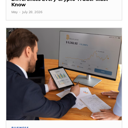
Know
May
-
July 28, 2026
BUSINESS